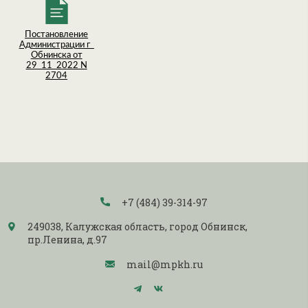
Постановление
Администрации г_
Обнинска от
29_11_2022 N
2704
+7 (484) 39-314-97
249038, Калужская область, город Обнинск,
пр.Ленина, д.97
mail@mpkh.ru